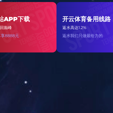
基础。
出了强大的阵容深度。球队核心凯文·杜兰特在常规赛
外，拉塞尔·威斯布鲁克和詹姆斯·哈登也为球队提供了
备的劲旅。三位明星球员共同承担起了进攻重任，使
一年的总决赛，但他们在前一年获得了状元签，并通
骑士队还拥有一些有潜力的角色球员，如安东尼·贝内特
联盟带来冲击。