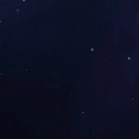
络，以及不同风格之间碰撞出的火花，为之
NBA世界瞬息万变，而这场华丽对峙无疑
多像这样的经典赛事，以及新一代超级巨星
朱荣振：在科技创新与社会责任交汇
2020年广东队与辽宁队对决谁将最
Bellbet贝博.(艾佛森)
✅🏆『9yugold.com』
世界顶级真人游戏让生