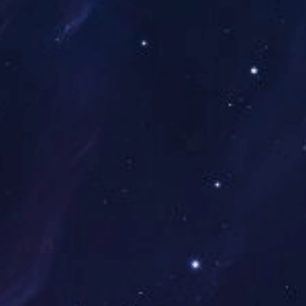
，在体能和技术上都能够很好地应对高强度的季后
来培养新星并建立起一套适合自己的体系。
定性的瞬间，这些瞬间往往改变了比赛走势。例如，在系
投篮，将比分锁定。他那一记冷静而精准的三分球令