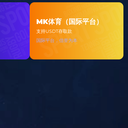
体育明星
服务方向
互动BB贝博ballbet
热门新闻
比利时5号足球明星的辉煌
历程与赛场传奇故事
2026-01-09 22:17:13
足球明星拒绝飞行出行的背
后故事与环保理念探讨
2026-01-04 18:01:43
足球明星如何录制个人视频
分享技巧与设备选择解析
2025-12-25 05:08:04
现役足球明星代言彪马的魅
力与影响力分析