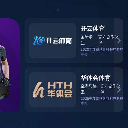
加入我们
bet
搜索
导航
解读BB贝博
体育热点