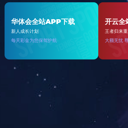
员的竞技状态，也为后来的联盟发展奠定了
1、球队阵容深度分析
俄克拉荷马城雷霆在2012年总决赛中展现
中表现出色，以得分王身份进入季后赛。此
极大的火力支持，使得雷霆成为一支攻守兼
得对手难以应对。
相较之下，虽然克里夫兰骑士没有参与到这
过选秀引入了年轻天才凯里·欧文。而当时
等，这些年轻人的成长预示着未来可能会给