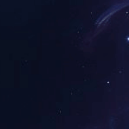
除了杜兰特外，威斯布鲁克和哈登也分别在
布鲁克展现出强悍攻击性，多次突破对方防
力，不断制造犯规，让对手陷入困境。
这些关键时刻不仅体现了球员们个人能力，
有效防守，都为最终胜利奠定了基础，同时
3、防守与进攻策略分析
在这次总决赛中，两队都展现出了独特且有
对热火形成压迫。他们通过全场紧逼防守限
使得整个团队运转流畅。
另一方面，尽管当时骑士不在总决赛舞台上
如，他们利用换防策略，以应对不同类型的
展的一个缩影。
此外，雷霆对于内线保护十分重视，通过大
了热火队詹姆斯等人的突破。这种针对性的
于比赛节奏把控上的娴熟技巧。