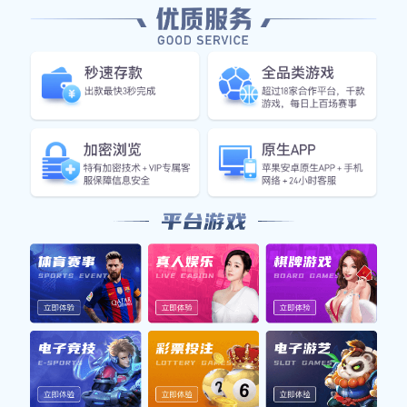
同时，在比赛实战中，球队对技术细节的把控愈加
成熟，无论是传接配合还是射门能力，都展现出了
高水准。这种技术上的积累，使得他们能够在关键
时刻把握机会，从而赢得比赛。
2、战术创新与执行
除了技术水平的提升外，重庆足球队在战术创新方
面同样表现出色。教练组根据对手特点制定灵活多