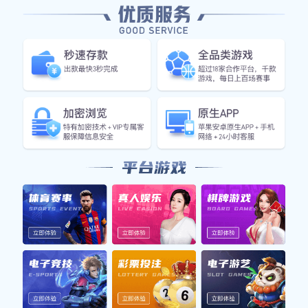
的突发情况。此外，该队伍经过长期磨合，在关键
时刻总能展现出不屈不挠的精神状态，这种韧性成
为了他们的一大优势。
而广州排球队则体现出另一种特点，他们注重团队
配合和沟通，通过相互支持来缓解自身压力。这种
方式让每位队员都能感受到来自团队的力量，使得
他们即便面对强敌也能够保持良好的心态，从而发
挥出最佳水平。