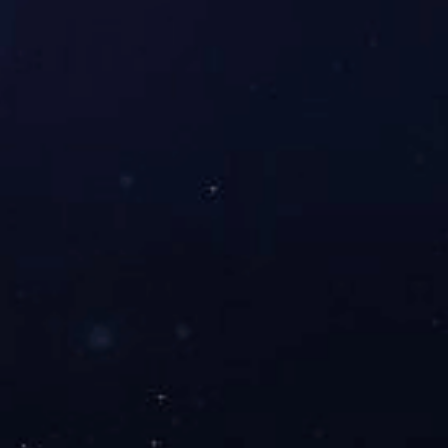
成就分析
官方网站
🏆✅是
活更精
导航
游戏玩家
首页
游戏
解读BB
体育热点
首页、
体育明星
十四小
服务方向
互动BB贝博
球最安
Sitemap
运营商!