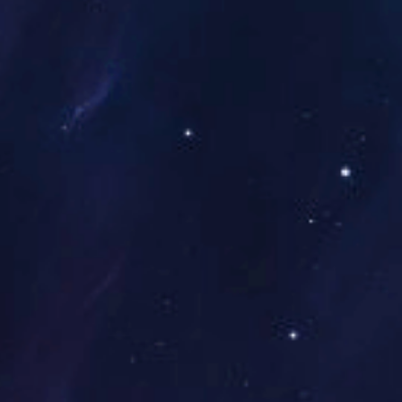
一员。这款经典跑车以其优雅而动感十足的设计赢得了
能上表现出色，同时也兼顾了驾驶舒适性，使得驾乘
成为了展示他个人风格及成功经历的重要标志。