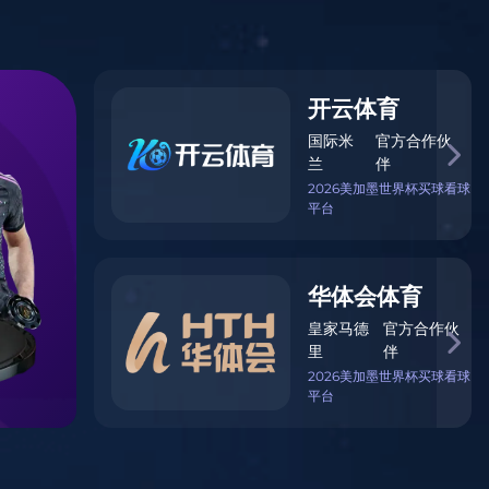
加入我们
bet
搜索
导航
解读BB贝博
体育热点